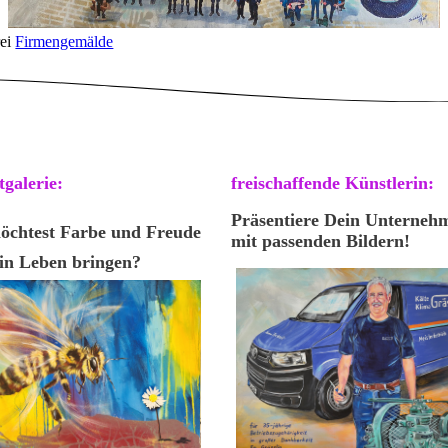
rei
Firmengemälde
tgalerie:
freischaffende Künstlerin:
Präsentiere Dein Unterneh
öchtest Farbe und Freude
mit passenden Bildern!
in Leben bringen?