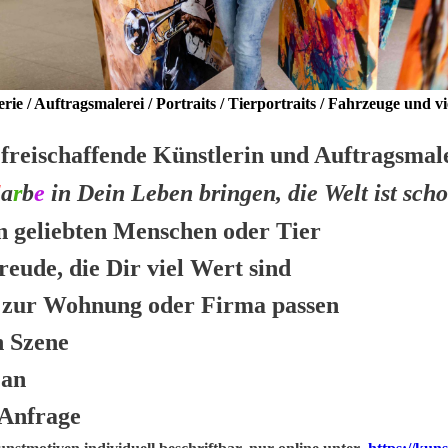
rie / Auftragsmalerei / Portraits / Tierportraits / Fahrzeuge und v
 freischaffende Künstlerin und Auftragsmal
F
a
r
b
e
in Dein Leben bringen, die Welt ist sch
n geliebten Menschen oder Tier
ude, die Dir viel Wert sind
h zur Wohnung oder Firma passen
n Szene
 an
 Anfrage