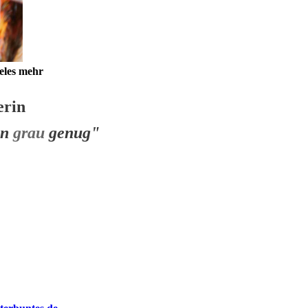
ieles mehr
erin
on
grau
genug"