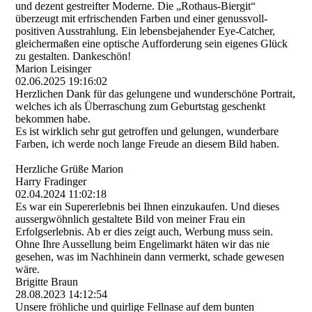
und dezent gestreifter Moderne. Die „Rothaus-Biergit“
überzeugt mit erfrischenden Farben und einer genussvoll-
positiven Ausstrahlung. Ein lebensbejahender Eye-Catcher,
gleichermaßen eine optische Aufforderung sein eigenes Glück
zu gestalten. Dankeschön!
Marion Leisinger
02.06.2025
19:16:02
Herzlichen Dank für das gelungene und wunderschöne Portrait,
welches ich als Überraschung zum Geburtstag geschenkt
bekommen habe.
Es ist wirklich sehr gut getroffen und gelungen, wunderbare
Farben, ich werde noch lange Freude an diesem Bild haben.
Herzliche Grüße Marion
Harry Fradinger
02.04.2024
11:02:18
Es war ein Supererlebnis bei Ihnen einzukaufen. Und dieses
aussergwöhnlich gestaltete Bild von meiner Frau ein
Erfolgserlebnis. Ab er dies zeigt auch, Werbung muss sein.
Ohne Ihre Aussellung beim Engelimarkt häten wir das nie
gesehen, was im Nachhinein dann vermerkt, schade gewesen
wäre.
Brigitte Braun
28.08.2023
14:12:54
Unsere fröhliche und quirlige Fellnase auf dem bunten