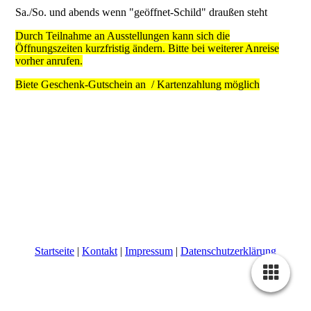
Sa./So. und abends wenn "geöffnet-Schild" draußen steht
Durch Teilnahme an Ausstellungen kann sich die
Öffnungszeiten kurzfristig ändern. Bitte bei weiterer Anreise
vorher anrufen.
Biete Geschenk-Gutschein an / Kartenzahlung möglich
Startseite
|
Kontakt
|
Impressum
|
Datenschutzerklärung